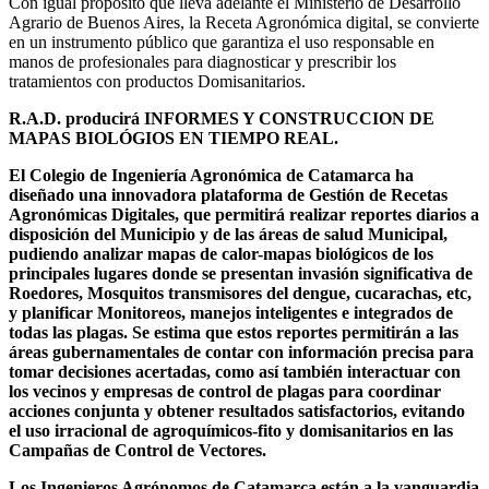
Con igual propósito que lleva adelante el Ministerio de Desarrollo
Agrario de Buenos Aires, la Receta Agronómica digital, se convierte
en un instrumento público que garantiza el uso responsable en
manos de profesionales para diagnosticar y prescribir los
tratamientos con productos Domisanitarios.
R.A.D. producirá INFORMES Y CONSTRUCCION DE
MAPAS BIOLÓGIOS EN TIEMPO REAL.
El Colegio de Ingeniería Agronómica de Catamarca ha
diseñado una innovadora plataforma de Gestión de Recetas
Agronómicas Digitales, que permitirá realizar reportes diarios a
disposición del Municipio y de las áreas de salud Municipal,
pudiendo analizar mapas de calor-mapas biológicos de los
principales lugares donde se presentan invasión significativa de
Roedores, Mosquitos transmisores del dengue, cucarachas, etc,
y planificar Monitoreos, manejos inteligentes e integrados de
todas las plagas. Se estima que estos reportes permitirán a las
áreas gubernamentales de contar con información precisa para
tomar decisiones acertadas, como así también interactuar con
los vecinos y empresas de control de plagas para coordinar
acciones conjunta y obtener resultados satisfactorios, evitando
el uso irracional de agroquímicos-fito y domisanitarios en las
Campañas de Control de Vectores.
Los Ingenieros Agrónomos de Catamarca están a la vanguardia