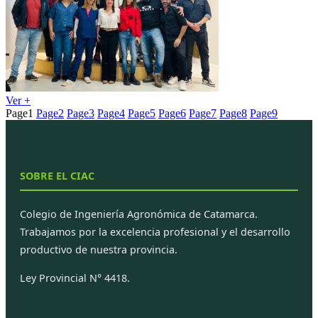
Ver +
Page
1
Page
2
Page
3
Page
4
Page
5
Page
6
Page
7
Page
8
Page
9
SOBRE EL CIAC
Colegio de Ingeniería Agronómica de Catamarca.
Trabajamos por la excelencia profesional y el desarrollo
productivo de nuestra provincia.
Ley Provincial N° 4418.